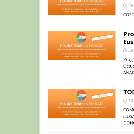
28 
COST
Pro
Eus
28 
Progr
Octub
ANADA
TOD
20 
COMO
(EUS
DONO