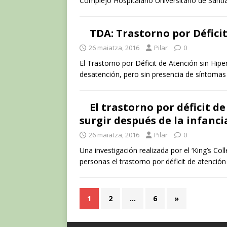
Complejo Hospitalario Universitario de Santi
TDA: Trastorno por Défici
26 maiatza, 2016
Pilar
0
El Trastorno por Déficit de Atención sin Hip
desatención, pero sin presencia de síntomas 
El trastorno por déficit d
surgir después de la infanc
26 maiatza, 2016
Pilar
0
Una investigación realizada por el ‘King’s Co
personas el trastorno por déficit de atención
1
2
…
6
»