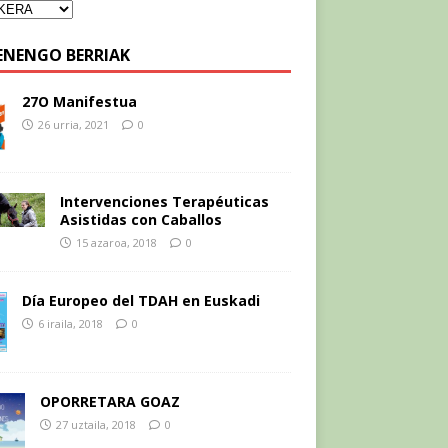
ENENGO BERRIAK
27O Manifestua
26 urria, 2021
0
Intervenciones Terapéuticas
Asistidas con Caballos
15 azaroa, 2018
0
Día Europeo del TDAH en Euskadi
6 iraila, 2018
0
OPORRETARA GOAZ
27 uztaila, 2018
0