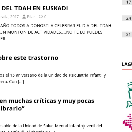
17
 DEL TDAH EN EUSKADI
iraila, 2017
Pilar
0
24
 AÑO TODOS A DONOSTI A CELEBRAR EL DIA DEL TDAH
UN MONTON DE ACTIVIDADES…..NO TE LO PUEDES
31
ER
obre este trastorno
LAG
el 15 aniversario de la Unidad de Psiquiatría Infantil y
varra. Con
[…]
en muchas críticas y muy pocas
librarlo”
onsable de la Unidad de Salud Mental Infantojuvenil del