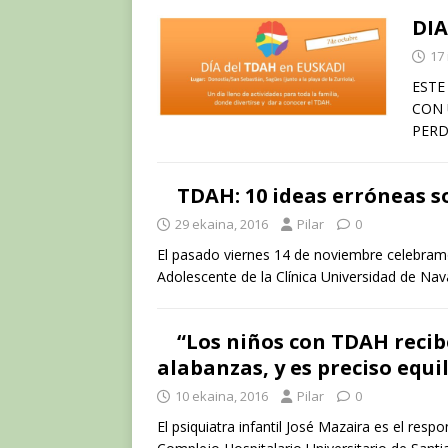
DIA
17 
ESTE
CON 
PERD
TDAH: 10 ideas erróneas s
29 ekaina, 2016
Pilar
0
El pasado viernes 14 de noviembre celebramos 
Adolescente de la Clínica Universidad de Na
“Los niños con TDAH recib
alabanzas, y es preciso equi
10 ekaina, 2016
Pilar
0
El psiquiatra infantil José Mazaira es el resp