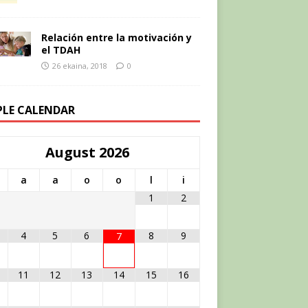
Relación entre la motivación y
el TDAH
26 ekaina, 2018
0
PLE CALENDAR
August
2026
a
a
o
o
l
i
1
2
4
5
6
8
9
7
11
12
13
14
15
16