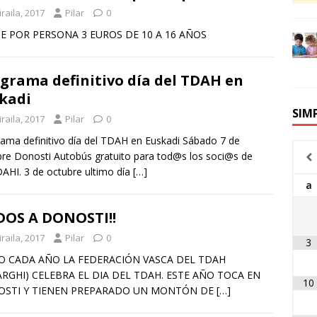
iraila, 2017
Pilar
0
E POR PERSONA 3 EUROS DE 10 A 16 AÑOS
grama definitivo día del TDAH en
kadi
SIM
iraila, 2017
Pilar
0
ama definitivo día del TDAH en Euskadi Sábado 7 de
re Donosti Autobús gratuito para tod@s los soci@s de
HI. 3 de octubre ultimo día
[…]
a
OS A DONOSTI!!
iraila, 2017
Pilar
0
3
 CADA AÑO LA FEDERACIÓN VASCA DEL TDAH
ARGHI) CELEBRA EL DIA DEL TDAH. ESTE AÑO TOCA EN
10
STI Y TIENEN PREPARADO UN MONTÓN DE
[…]