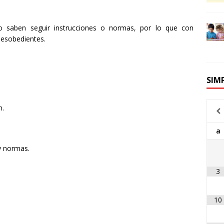
o saben seguir instrucciones o normas, por lo que con
desobedientes.
SIM
n.
a
y normas.
3
10