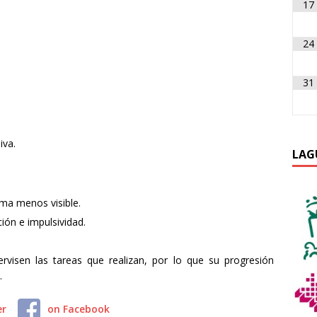
17
24
31
iva.
LAG
rma menos visible.
ón e impulsividad.
rvisen las tareas que realizan, por lo que su progresión
.
er
on Facebook