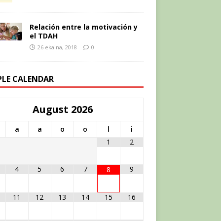
Relación entre la motivación y
el TDAH
26 ekaina, 2018
0
PLE CALENDAR
August
2026
a
a
o
o
l
i
1
2
4
5
6
7
9
8
11
12
13
14
15
16