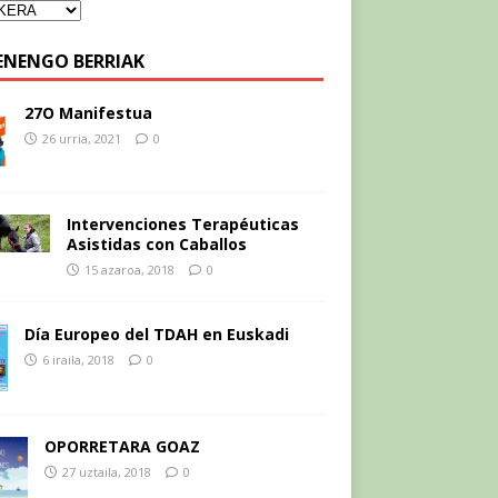
ENENGO BERRIAK
27O Manifestua
26 urria, 2021
0
Intervenciones Terapéuticas
Asistidas con Caballos
15 azaroa, 2018
0
Día Europeo del TDAH en Euskadi
6 iraila, 2018
0
OPORRETARA GOAZ
27 uztaila, 2018
0