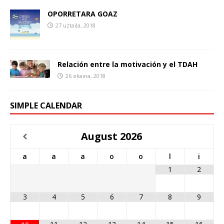
OPORRETARA GOAZ
27 uztaila, 2018
Relación entre la motivación y el TDAH
26 ekaina, 2018
SIMPLE CALENDAR
August
2026
a
a
a
o
o
l
i
1
2
3
4
5
6
7
8
9