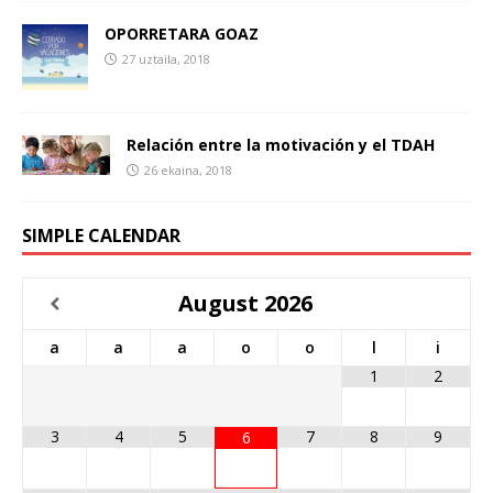
OPORRETARA GOAZ
27 uztaila, 2018
Relación entre la motivación y el TDAH
26 ekaina, 2018
SIMPLE CALENDAR
August
2026
a
a
a
o
o
l
i
1
2
3
4
5
7
8
9
6