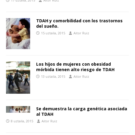
17 uztaila, 2015
Aitor Ruiz
TDAH y comorbilidad con los trastornos
del sueño.
15 uztaila, 2015
Aitor Ruiz
Los hijos de mujeres con obesidad
mórbida tienen alto riesgo de TDAH
13 uztaila, 2015
Aitor Ruiz
Se demuestra la carga genética asociada
al TDAH
8 uztaila, 2015
Aitor Ruiz