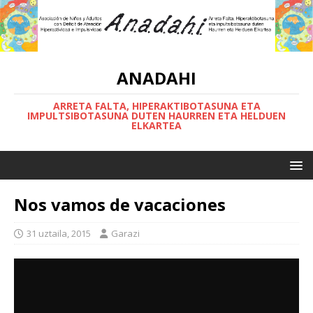
ANADAHI
ARRETA FALTA, HIPERAKTIBOTASUNA ETA
IMPULTSIBOTASUNA DUTEN HAURREN ETA HELDUEN
ELKARTEA
Nos vamos de vacaciones
31 uztaila, 2015
Garazi