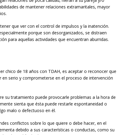
an relaciones de poca calidad, hieran a su pareja y/o
bilidades de mantener relaciones extramaritales, mayor
ios.
 tener que ver con el control de impulsos y la inatención.
 especialmente porque son desorganizados, se distraen
ión para aquellas actividades que encuentran aburridas.
ier chico de 18 años con TDAH, es aceptar o reconocer que
mar en serio y comprometerse en el proceso de intervención
re su tratamiento puede provocarle problemas a la hora de
emente sienta que ésta puede restarle espontaneidad o
lgo malo o defectuoso en él.
ndes conflictos sobre lo que quiere o debe hacer, en el
rementa debido a sus características o conductas, como su