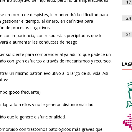
imiento subjetivo de inquietud, pero no una hiperactividad
17
e en forma de despistes, le mantendrá la dificultad para
24
 gestionar el tiempo, el dinero, en definitiva para
ión de procesos cognitivos.
31
e con impaciencia, con respuestas precipitadas que le
llevará a aumentar las conductas de riesgo.
ser suficiente para comprender al ya adulto que padece un
ado con gran esfuerzo a través de mecanismos y recursos.
LAG
rar un mismo patrón evolutivo a lo largo de su vida. Así
ntos:
mpo (poco frecuente)
adaptado a ellos y no le generan disfuncionalidad.
o que le genere disfuncionalidad.
comorbido con trastornos patológicos más graves que