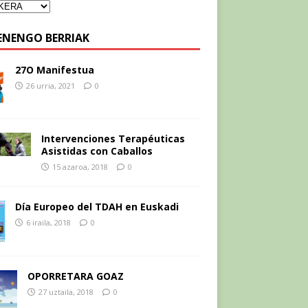
ENENGO BERRIAK
27O Manifestua
26 urria, 2021
0
Intervenciones Terapéuticas
Asistidas con Caballos
15 azaroa, 2018
0
Día Europeo del TDAH en Euskadi
6 iraila, 2018
0
OPORRETARA GOAZ
27 uztaila, 2018
0