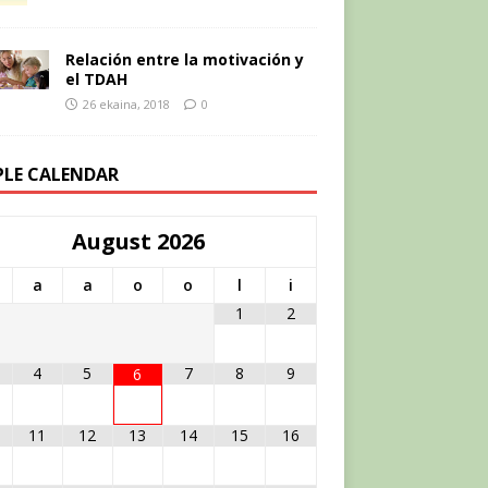
Relación entre la motivación y
el TDAH
26 ekaina, 2018
0
PLE CALENDAR
August
2026
a
a
o
o
l
i
1
2
4
5
7
8
9
6
11
12
13
14
15
16