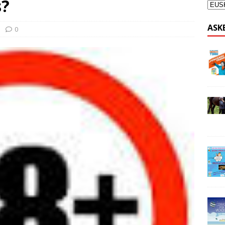
s?
ASK
0