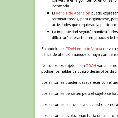
convertirá en algo interno, en un sent
incómoda.
El
déficit de atención
puede expresars
terminar tareas, para organizarse, para
actividades que requieran la participac
La impulsividad seguirá manifestándos
dificultará interactuar en grupos y le 
El modelo del
TDAH en la infancia
no va a 
déficit de atención aunque lo haya compens
No todos los sujetos con
TDAH
van a demost
podríamos hablar de cuatro desarrollos disti
Los síntomas pueden desaparecer con el tie
Los síntomas persisten pero el sujeto se ha 
Los síntomas le produzca un cuadro comorbid
Los síntomas evolucionan hacia un cuadro 