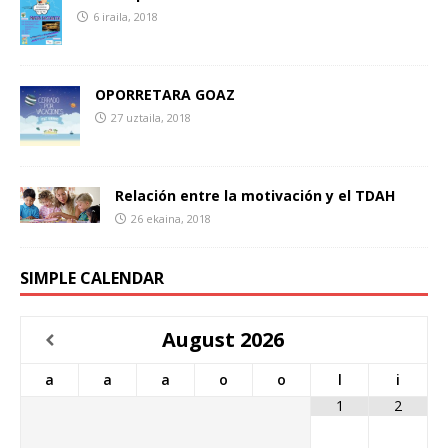
6 iraila, 2018
OPORRETARA GOAZ
27 uztaila, 2018
Relación entre la motivación y el TDAH
26 ekaina, 2018
SIMPLE CALENDAR
August
2026
a
a
a
o
o
l
i
1
2