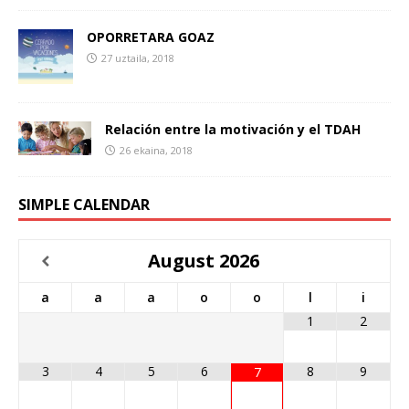
OPORRETARA GOAZ
27 uztaila, 2018
Relación entre la motivación y el TDAH
26 ekaina, 2018
SIMPLE CALENDAR
August
2026
a
a
a
o
o
l
i
1
2
3
4
5
6
8
9
7