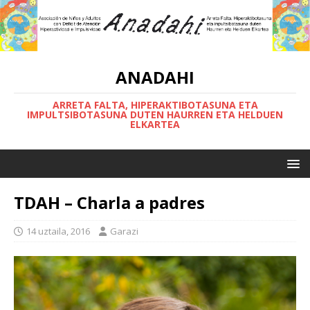
ANADAHI
ARRETA FALTA, HIPERAKTIBOTASUNA ETA
IMPULTSIBOTASUNA DUTEN HAURREN ETA HELDUEN
ELKARTEA
TDAH – Charla a padres
14 uztaila, 2016
Garazi