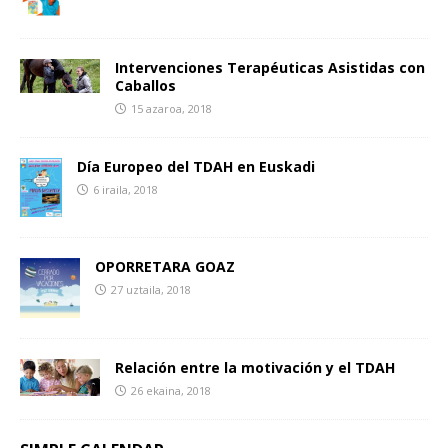
Intervenciones Terapéuticas Asistidas con
Caballos
15 azaroa, 2018
Día Europeo del TDAH en Euskadi
6 iraila, 2018
OPORRETARA GOAZ
27 uztaila, 2018
Relación entre la motivación y el TDAH
26 ekaina, 2018