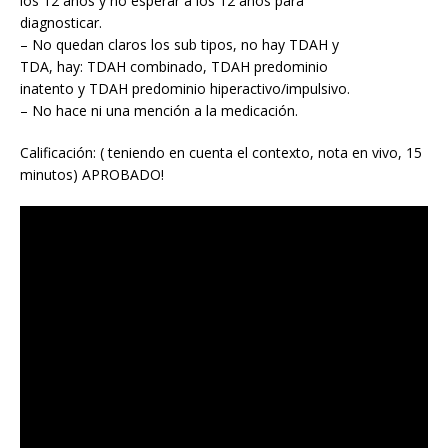
los 12 años y no esperar a los 12 años para
diagnosticar.
– No quedan claros los sub tipos, no hay TDAH y
TDA, hay: TDAH combinado, TDAH predominio
inatento y TDAH predominio hiperactivo/impulsivo.
– No hace ni una mención a la medicación.
Calificación: ( teniendo en cuenta el contexto, nota en vivo, 15
minutos) APROBADO!