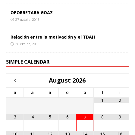
OPORRETARA GOAZ
27 uztaila, 2018
Relación entre la motivación y el TDAH
26 ekaina, 2018
SIMPLE CALENDAR
August
2026
a
a
a
o
o
l
i
1
2
3
4
5
6
8
9
7
10
11
12
13
14
15
16