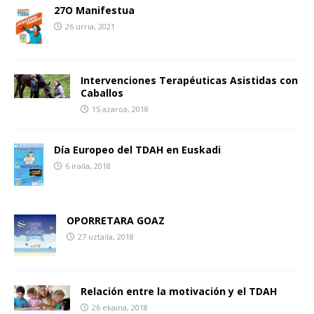
27O Manifestua
26 urria, 2021
Intervenciones Terapéuticas Asistidas con
Caballos
15 azaroa, 2018
Día Europeo del TDAH en Euskadi
6 iraila, 2018
OPORRETARA GOAZ
27 uztaila, 2018
Relación entre la motivación y el TDAH
26 ekaina, 2018