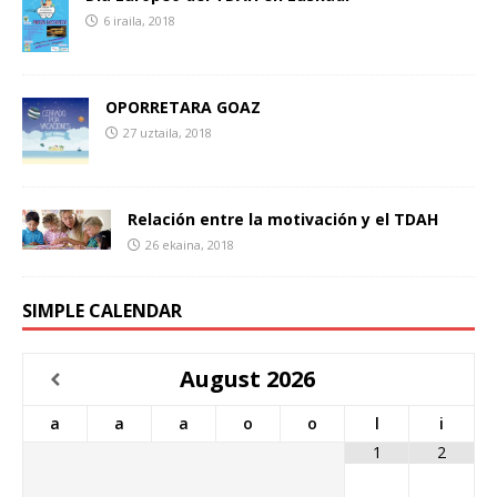
6 iraila, 2018
OPORRETARA GOAZ
27 uztaila, 2018
Relación entre la motivación y el TDAH
26 ekaina, 2018
SIMPLE CALENDAR
August
2026
a
a
a
o
o
l
i
1
2