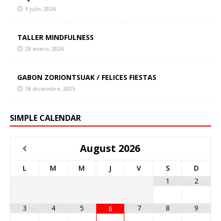
9 julio, 2026
TALLER MINDFULNESS
28 enero, 2026
GABON ZORIONTSUAK / FELICES FIESTAS
18 diciembre, 2025
SIMPLE CALENDAR
August
2026
L
M
M
J
V
S
D
1
2
3
4
5
7
8
9
6