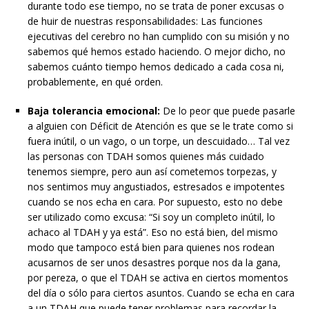
durante todo ese tiempo, no se trata de poner excusas o
de huir de nuestras responsabilidades: Las funciones
ejecutivas del cerebro no han cumplido con su misión y no
sabemos qué hemos estado haciendo. O mejor dicho, no
sabemos cuánto tiempo hemos dedicado a cada cosa ni,
probablemente, en qué orden.
Baja tolerancia emocional:
De lo peor que puede pasarle
a alguien con Déficit de Atención es que se le trate como si
fuera inútil, o un vago, o un torpe, un descuidado… Tal vez
las personas con TDAH somos quienes más cuidado
tenemos siempre, pero aun así cometemos torpezas, y
nos sentimos muy angustiados, estresados e impotentes
cuando se nos echa en cara. Por supuesto, esto no debe
ser utilizado como excusa: “Si soy un completo inútil, lo
achaco al TDAH y ya está”. Eso no está bien, del mismo
modo que tampoco está bien para quienes nos rodean
acusarnos de ser unos desastres porque nos da la gana,
por pereza, o que el TDAH se activa en ciertos momentos
del día o sólo para ciertos asuntos. Cuando se echa en cara
a un TDAH que puede tener problemas para recordar la