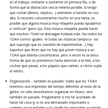
en el trabajo, invítame a sentarme en primera fila, o de
forma que la distracción sea la mínima posible. Si tengo
que contar (dinero, objetos…) anímame a hacerlo en voz
alta. Si necesito concentrarme mucho en una tarea, es
posible que alguna musica muy relajante pueda ayudarnos
a “enfocar” (pero ojo: Esta música relajante puede hacer
que muchos TDAH se distraigan todavía más. No todos los
TDAH somos iguales -ni todas las músicas tampoco- así
que supongo que es cuestión de experimentar…) Hay
expertos que dicen que no hay que poner música a un
TDAH que intenta concentrarse, pero a veces es la única
forma de que no prestemos tanta atención a la tele, a los
coches que pasan, a los pájaros que cantan, a cómo sopla
el viento…
Organización… también en pasado: Dado que los TDAH
tenemos una impresión del tiempo diferente al resto de la
gente, no sólo necesitamos organizar en futuro, sino
también en pasado. Pregúntame si me he acordado de
hacer tal cosa (y si no era demasiado importante o
urgente, no te enfades si lo olvidé; los reproches ayudarán