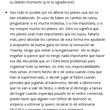
su debido momento (y te lo agradeceré).
Haz todo lo posible por no alterar los planes una vez se
han establecido. En caso de haber un cambio de rutina,
pregúntame si es mucha molestia, o si me importaría, o si
me rompes mucho los planes, etc. Esto no significa que
mis planes sean más importantes que los tuyos, faltaría
más, pero abordar los cambios de esta forma me ayudarán
a aceptarlos de buena gana sin tener la sensación de
“mierda, tengo que volver a reorganizarme”. No te dejes
engañar si parece que no tengo nada importante que hacer
ese día: Recuerda que un TDAH tiene problemas para
organizar todo su tiempo, no sólo sus responsabilidades
más serias; el mero hecho de ir de visita cuando creía que
irían al supermercado, o decidir jugar al fútbol cuando
pensaba que jugarían al baloncesto, decidir a última hora
que no van a salir de fiesta, o dedicar el domingo a tareas
del hogar cuando esperaba pasarlo en el centro comercial,
puede hacer que alguien con Déficit de Atención se
empiece a estresar (y quiero recalcar lo de estresarse
MUCHO) y necesite un tiempo para adaptarse