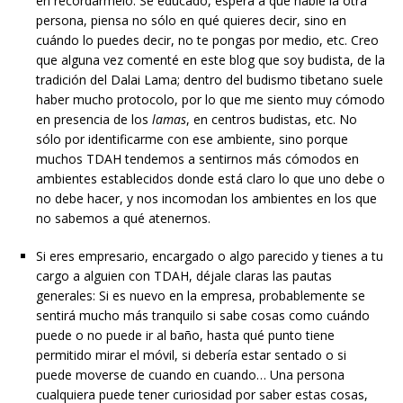
en recordármelo: Sé educado, espera a que hable la otra
persona, piensa no sólo en qué quieres decir, sino en
cuándo lo puedes decir, no te pongas por medio, etc. Creo
que alguna vez comenté en este blog que soy budista, de la
tradición del Dalai Lama; dentro del budismo tibetano suele
haber mucho protocolo, por lo que me siento muy cómodo
en presencia de los
lamas
, en centros budistas, etc. No
sólo por identificarme con ese ambiente, sino porque
muchos TDAH tendemos a sentirnos más cómodos en
ambientes establecidos donde está claro lo que uno debe o
no debe hacer, y nos incomodan los ambientes en los que
no sabemos a qué atenernos.
Si eres empresario, encargado o algo parecido y tienes a tu
cargo a alguien con TDAH, déjale claras las pautas
generales: Si es nuevo en la empresa, probablemente se
sentirá mucho más tranquilo si sabe cosas como cuándo
puede o no puede ir al baño, hasta qué punto tiene
permitido mirar el móvil, si debería estar sentado o si
puede moverse de cuando en cuando… Una persona
cualquiera puede tener curiosidad por saber estas cosas,