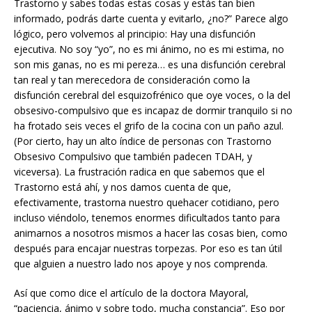
Trastorno y sabes todas estas cosas y estás tan bien
informado, podrás darte cuenta y evitarlo, ¿no?” Parece algo
lógico, pero volvemos al principio: Hay una disfunción
ejecutiva. No soy “yo”, no es mi ánimo, no es mi estima, no
son mis ganas, no es mi pereza… es una disfunción cerebral
tan real y tan merecedora de consideración como la
disfunción cerebral del esquizofrénico que oye voces, o la del
obsesivo-compulsivo que es incapaz de dormir tranquilo si no
ha frotado seis veces el grifo de la cocina con un paño azul.
(Por cierto, hay un alto índice de personas con Trastorno
Obsesivo Compulsivo que también padecen TDAH, y
viceversa). La frustración radica en que sabemos que el
Trastorno está ahí, y nos damos cuenta de que,
efectivamente, trastorna nuestro quehacer cotidiano, pero
incluso viéndolo, tenemos enormes dificultados tanto para
animarnos a nosotros mismos a hacer las cosas bien, como
después para encajar nuestras torpezas. Por eso es tan útil
que alguien a nuestro lado nos apoye y nos comprenda.
Así que como dice el artículo de la doctora Mayoral,
“paciencia, ánimo y sobre todo, mucha constancia”. Eso por