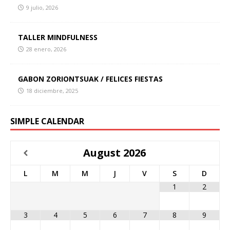
9 julio, 2026
TALLER MINDFULNESS
28 enero, 2026
GABON ZORIONTSUAK / FELICES FIESTAS
18 diciembre, 2025
SIMPLE CALENDAR
August
2026
L
M
M
J
V
S
D
1
2
3
4
5
6
7
8
9