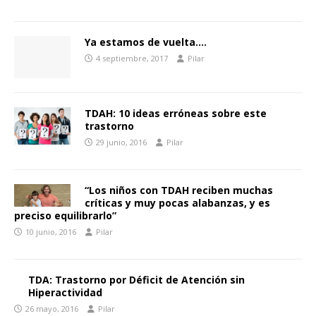
Ya estamos de vuelta….
4 septiembre, 2017
Pilar
TDAH: 10 ideas erróneas sobre este
trastorno
29 junio, 2016
Pilar
“Los niños con TDAH reciben muchas
críticas y muy pocas alabanzas, y es
preciso equilibrarlo”
10 junio, 2016
Pilar
TDA: Trastorno por Déficit de Atención sin
Hiperactividad
26 mayo, 2016
Pilar