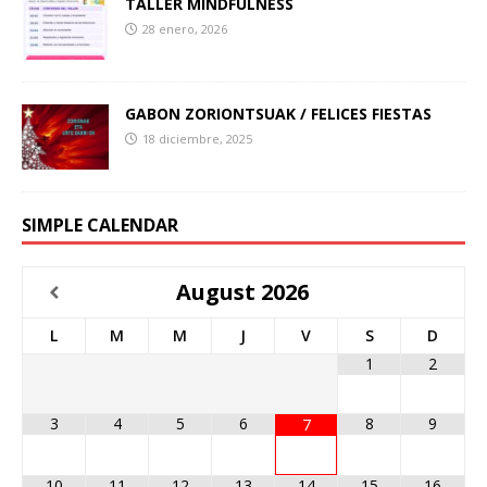
TALLER MINDFULNESS
28 enero, 2026
GABON ZORIONTSUAK / FELICES FIESTAS
18 diciembre, 2025
SIMPLE CALENDAR
August
2026
L
M
M
J
V
S
D
1
2
3
4
5
6
8
9
7
10
11
12
13
14
15
16