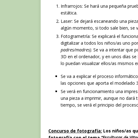
Infrarrojos: Se hará una pequeña prue
estática.
Laser: Se dejará escaneando una pieza 
algún momento, si todo sale bien, se v
Fotogrametría: Se explicará el funcio
digitalizar a todos los niños/as uno po
padres/madres)
. Se va a intentar que
3D en el ordenador, y en unos días se
lo puedan visualizar ellos/as mismos 
Se va a explicar el proceso informátic
las opciones que aporta el modelado 
Se verá en funcionamiento una impreso
una pieza a imprimir, aunque no dará 
tiempo, se verá el principio del proceso
Concurso de fotografía:
Los niños/as qu
fotografía con el tema
“Esculturas de Vito