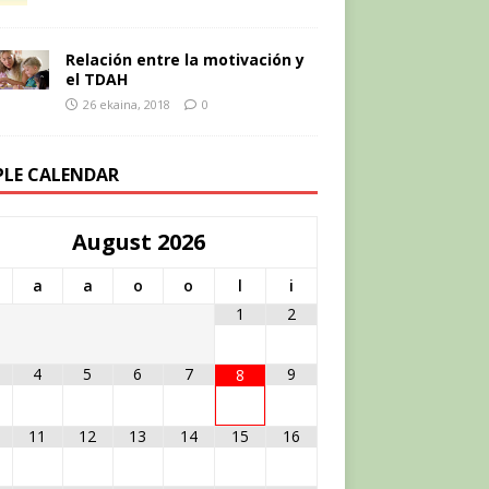
Relación entre la motivación y
el TDAH
26 ekaina, 2018
0
PLE CALENDAR
August
2026
a
a
o
o
l
i
1
2
4
5
6
7
9
8
11
12
13
14
15
16