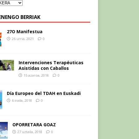
ENENGO BERRIAK
27O Manifestua
26 urria, 2021
0
Intervenciones Terapéuticas
Asistidas con Caballos
15 azaroa, 2018
0
Día Europeo del TDAH en Euskadi
6 iraila, 2018
0
OPORRETARA GOAZ
27 uztaila, 2018
0