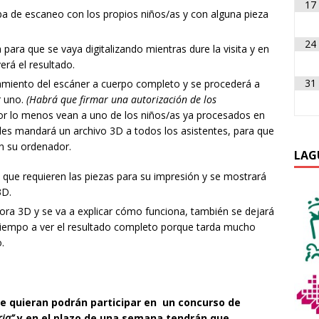
17
ba de escaneo con los propios niños/as y con alguna pieza
24
para que se vaya digitalizando mientras dure la visita y en
erá el resultado.
31
namiento del escáner a cuerpo completo y se procederá a
r uno.
(Habrá que firmar una autorización de los
 por lo menos vean a uno de los niños/as ya procesados en
 les mandará un archivo 3D a todos los asistentes, para que
en su ordenador.
LAG
o que requieren las piezas para su impresión y se mostrará
3D.
ra 3D y se va a explicar cómo funciona, también se dejará
tiempo a ver el resultado completo porque tarda mucho
.
e quieran podrán participar en un concurso de
ria”
y en el plazo de una semana tendrán que