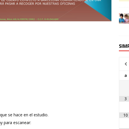
SIM
a
3
 que se hace en el estudio.
10
ay para escanear: