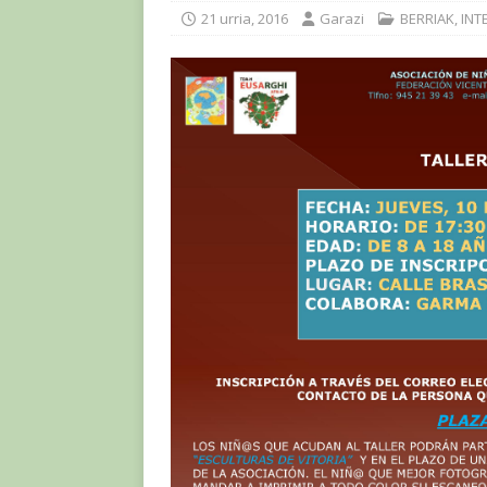
21 urria, 2016
Garazi
BERRIAK
,
INT