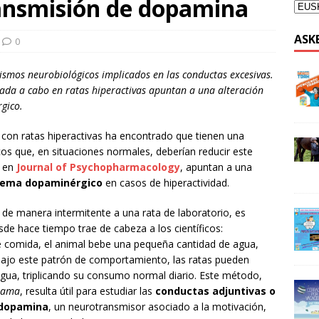
ransmisión de dopamina
ASK
0
ismos neurobiológicos implicados en las conductas excesivas.
evada a cabo en ratas hiperactivas apuntan a una alteración
gico.
con ratas hiperactivas ha encontrado que tienen una
s que, en situaciones normales, deberían reducir este
s en
Journal of Psychopharmacology
, apuntan a una
stema dopaminérgico
en casos de hiperactividad.
 de manera intermitente a una rata de laboratorio, es
e hace tiempo trae de cabeza a los científicos:
 comida, el animal bebe una pequeña cantidad de agua,
 bajo este patrón de comportamiento, las ratas pueden
agua, triplicando su consumo normal diario. Este método,
grama
, resulta útil para estudiar las
conductas adjuntivas o
dopamina
, un neurotransmisor asociado a la motivación,