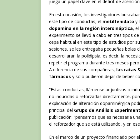
juega un papel clave en el déficit de atención 
En esta ocasión, los investigadores buscaban
este tipo de conductas, el
metilfenidato
y 
dopamina en la región intersináptica
, e
experimento se llevó a cabo en tres tipos de 
cepa habitual en este tipo de estudios por su
sesiones, se les entregaba pequeñas bolas d
desarrollaran la polidipsia, es decir, la nec
repetir el programa durante tres meses pero
A diferencia de sus compañeras,
las ratas 
fármacos
y sólo pudieron dejar de beber c
“Estas conductas, llámense adjuntivas o ind
no inducidas o reforzadas directamente, porq
explicación de alteración dopaminérgica podr
principal del
Grupo de Análisis Experiment
publicación: “pensamos que es necesaria una
el reforzador que se está utilizando, y en es
En el marco de un proyecto financiado por e