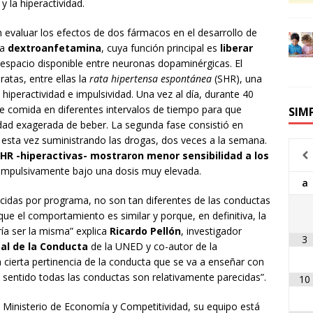
y la hiperactividad.
 evaluar los efectos de dos fármacos en el desarrollo de
la
dextroanfetamina
, cuya función principal es
liberar
l espacio disponible entre neuronas dopaminérgicas. El
ratas, entre ellas la
rata hipertensa espontánea
(SHR), una
 hiperactividad e impulsividad. Una vez al día, durante 40
e comida en diferentes intervalos de tiempo para que
SIM
esidad exagerada de beber. La segunda fase consistió en
 esta vez suministrando las drogas, dos veces a la semana.
SHR -hiperactivas- mostraron menor sensibilidad a los
ompulsivamente bajo una dosis muy elevada.
a
ucidas por programa, no son tan diferentes de las conductas
ue el comportamiento es similar y porque, en definitiva, la
ía ser la misma” explica
Ricardo Pellón
, investigador
3
al de la Conducta
de la UNED y co-autor de la
 cierta pertinencia de la conducta que se va a enseñar con
e sentido todas las conductas son relativamente parecidas”.
10
l Ministerio de Economía y Competitividad, su equipo está