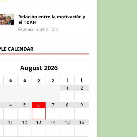
Relación entre la motivación y
el TDAH
26 ekaina, 2018
0
PLE CALENDAR
August
2026
a
a
o
o
l
i
1
2
4
5
7
8
9
6
11
12
13
14
15
16