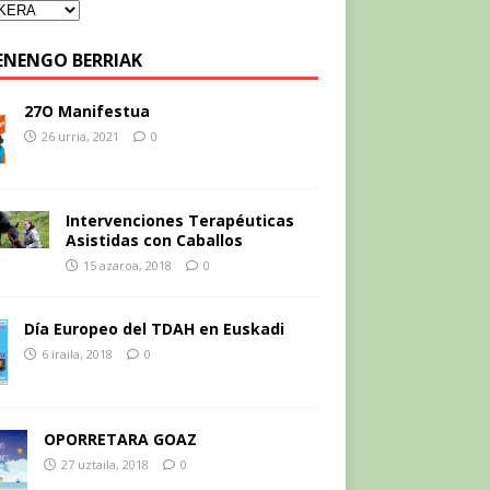
ENENGO BERRIAK
27O Manifestua
26 urria, 2021
0
Intervenciones Terapéuticas
Asistidas con Caballos
15 azaroa, 2018
0
Día Europeo del TDAH en Euskadi
6 iraila, 2018
0
OPORRETARA GOAZ
27 uztaila, 2018
0