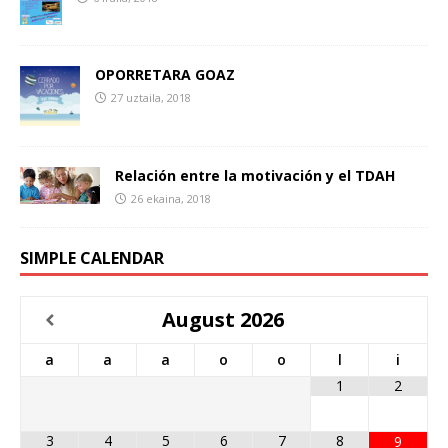
OPORRETARA GOAZ
27 uztaila, 2018
Relación entre la motivación y el TDAH
26 ekaina, 2018
SIMPLE CALENDAR
August
2026
a
a
a
o
o
l
i
1
2
3
4
5
6
7
8
9