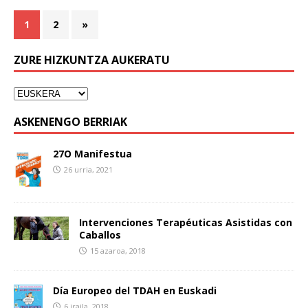
1
2
»
ZURE HIZKUNTZA AUKERATU
ASKENENGO BERRIAK
27O Manifestua
26 urria, 2021
Intervenciones Terapéuticas Asistidas con
Caballos
15 azaroa, 2018
Día Europeo del TDAH en Euskadi
6 iraila, 2018