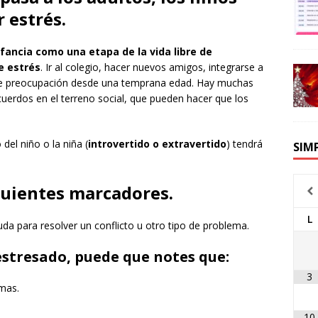
 estrés.
nfancia como una etapa de la vida libre de
e estrés
. Ir al colegio, hacer nuevos amigos, integrarse a
s de preocupación desde una temprana edad. Hay muchas
acuerdos en el terreno social, que pueden hacer que los
l niño o la niña (
introvertido o extravertido
) tendrá
SIM
iguientes marcadores
.
L
uda para resolver un conflicto u otro tipo de problema.
 estresado, puede que notes que:
3
emas.
10