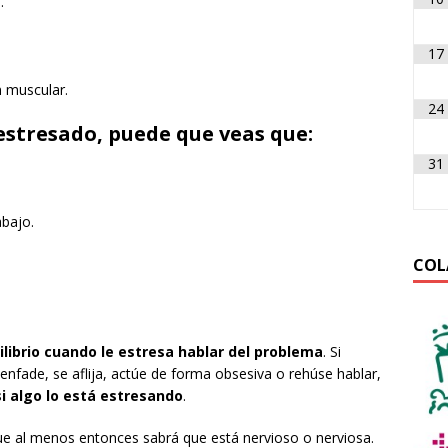
.
17
n muscular.
24
 estresado, puede que veas que:
31
.
abajo.
COL
uilibrio cuando le estresa hablar del problema
. Si
nfade, se aflija, actúe de forma obsesiva o rehúse hablar,
i algo lo está estresando
.
ue al menos entonces sabrá que está nervioso o nerviosa.