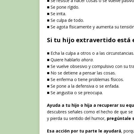
■ Se resiste a hacer cosas o se vuelve pasivo
■ Se pone rígido.
■ Se irrita.
■ Se culpa de todo.
■ Se agota físicamente y aumenta su tensió
Si tu hijo extravertido está
■ Echa la culpa a otros o a las circunstancias
■ Quiere hablarlo
ahora
.
■ Se vuelve obsesivo y compulsivo con su tr
■ No se detiene a pensar las cosas.
■ Se enferma o tiene problemas físicos.
■ Se pone a la defensiva o se enfada.
■ Se angustia o se preocupa.
Ayuda a tu hijo o hija a recuperar su eq
descubres señales como el hecho de que se e
y pierda su sentido del humor,
pregúntale s
Esa acción por tu parte le ayudará
, porq