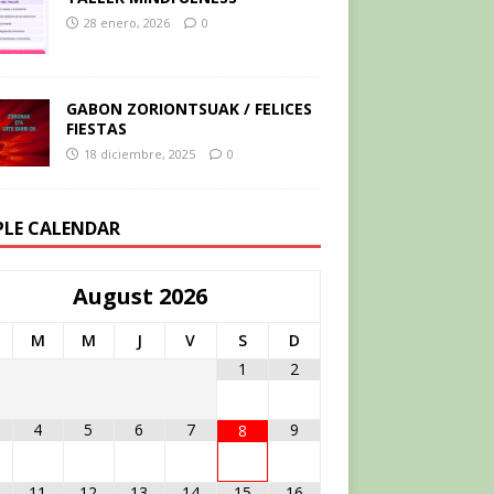
28 enero, 2026
0
GABON ZORIONTSUAK / FELICES
FIESTAS
18 diciembre, 2025
0
PLE CALENDAR
August
2026
M
M
J
V
S
D
1
2
4
5
6
7
9
8
11
12
13
14
15
16