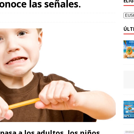
onoce las señales.
ELI
ÚLT
 pasa a los adultos, los niños