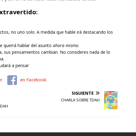
extravertido:
ictos, no uno solo. A medida que hable irá destacando los
ue querrá hablar del asunto
ahora mismo
.
la, sus pensamientos cambian. No consideres nada de lo
ma.
yudará a pensar
er
en Facebook
SIGUIENTE
CHARLA SOBRE TDAH
 TDAH