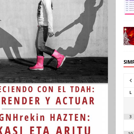
SIM
L
3
10