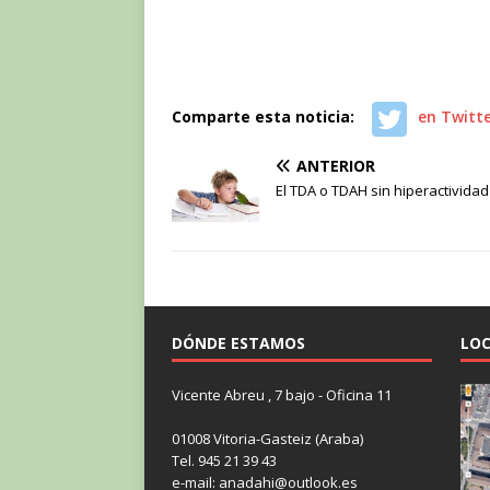
Comparte esta noticia:
en Twitt
ANTERIOR
El TDA o TDAH sin hiperactividad
DÓNDE ESTAMOS
LOC
Vicente Abreu , 7 bajo - Oficina 11
01008 Vitoria-Gasteiz (Araba)
Tel. 945 21 39 43
e-mail: anadahi@outlook.es