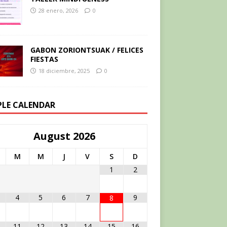
28 enero, 2026
0
GABON ZORIONTSUAK / FELICES
FIESTAS
18 diciembre, 2025
0
PLE CALENDAR
August
2026
M
M
J
V
S
D
1
2
4
5
6
7
9
8
11
12
13
14
15
16