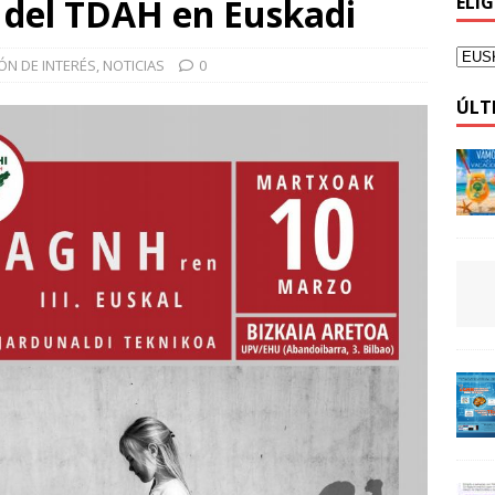
a del TDAH en Euskadi
ELI
ÓN DE INTERÉS
,
NOTICIAS
0
ÚLT