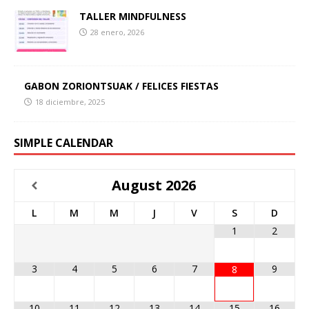
TALLER MINDFULNESS
28 enero, 2026
GABON ZORIONTSUAK / FELICES FIESTAS
18 diciembre, 2025
SIMPLE CALENDAR
August
2026
L
M
M
J
V
S
D
1
2
3
4
5
6
7
9
8
10
11
12
13
14
15
16