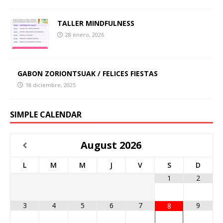
TALLER MINDFULNESS
28 enero, 2026
GABON ZORIONTSUAK / FELICES FIESTAS
18 diciembre, 2025
SIMPLE CALENDAR
August
2026
L
M
M
J
V
S
D
1
2
3
4
5
6
7
9
8