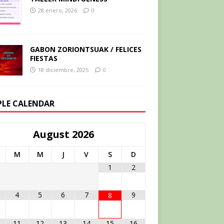
28 enero, 2026
0
GABON ZORIONTSUAK / FELICES
FIESTAS
18 diciembre, 2025
0
PLE CALENDAR
August
2026
M
M
J
V
S
D
1
2
4
5
6
7
9
8
11
12
13
14
15
16