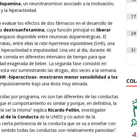
dopamina
, un neurotransmisor asociado a la motivación,
y la hiperactividad.
17
 evaluar los efectos de dos fármacos en el desarrollo de
la
dextroanfetamina
, cuya función principal es
liberar
24
l espacio disponible entre neuronas dopaminérgicas. El
ratas, entre ellas la
rata hipertensa espontánea
(SHR), una
31
 hiperactividad e impulsividad. Una vez al día, durante 40
e comida en diferentes intervalos de tiempo para que
esidad exagerada de beber. La segunda fase consistió en
 esta vez suministrando las drogas, dos veces a la semana.
SHR -hiperactivas- mostraron menor sensibilidad a los
COL
ompulsivamente bajo una dosis muy elevada.
ucidas por programa, no son tan diferentes de las conductas
ue el comportamiento es similar y porque, en definitiva, la
ía ser la misma” explica
Ricardo Pellón
, investigador
al de la Conducta
de la UNED y co-autor de la
 cierta pertinencia de la conducta que se va a enseñar con
e sentido todas las conductas son relativamente parecidas”.