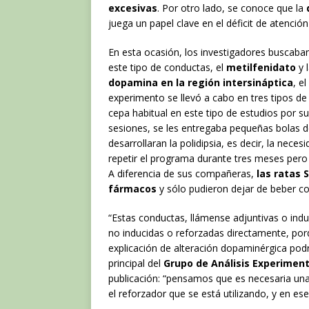
excesivas
. Por otro lado, se conoce que la
juega un papel clave en el déficit de atención 
En esta ocasión, los investigadores buscaban
este tipo de conductas, el
metilfenidato
y 
dopamina en la región intersináptica
, e
experimento se llevó a cabo en tres tipos de 
cepa habitual en este tipo de estudios por su
sesiones, se les entregaba pequeñas bolas d
desarrollaran la polidipsia, es decir, la nec
repetir el programa durante tres meses pero
A diferencia de sus compañeras,
las ratas 
fármacos
y sólo pudieron dejar de beber c
“Estas conductas, llámense adjuntivas o ind
no inducidas o reforzadas directamente, porq
explicación de alteración dopaminérgica podr
principal del
Grupo de Análisis Experiment
publicación: “pensamos que es necesaria una
el reforzador que se está utilizando, y en es