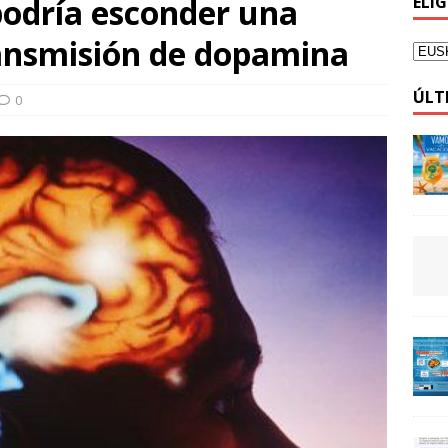
podría esconder una
ELI
ransmisión de dopamina
ÚLT
0