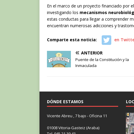
En el marco de un proyecto financiado por e
investigando los
mecanismos neurobiológ
estas conductas para llegar a comprender me
encuentran numerosas adicciones y trastorno
Comparte esta noticia:
en Twitt
ANTERIOR
Puente de la Constitución y la
Inmaculada
DÓNDE ESTAMOS
LOC
Vicente Abreu , 7 bajo - Oficina 11
01008 Vitoria-Gasteiz (Araba)
Tel. 945 21 39 43