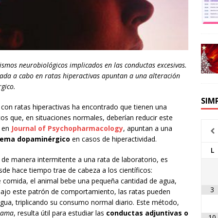
ismos neurobiológicos implicados en las conductas excesivas.
evada a cabo en ratas hiperactivas apuntan a una alteración
gico.
SIM
con ratas hiperactivas ha encontrado que tienen una
s que, en situaciones normales, deberían reducir este
s en
Journal of Psychopharmacology
, apuntan a una
stema dopaminérgico
en casos de hiperactividad.
L
 de manera intermitente a una rata de laboratorio, es
e hace tiempo trae de cabeza a los científicos:
 comida, el animal bebe una pequeña cantidad de agua,
3
 bajo este patrón de comportamiento, las ratas pueden
agua, triplicando su consumo normal diario. Este método,
grama
, resulta útil para estudiar las
conductas adjuntivas o
10