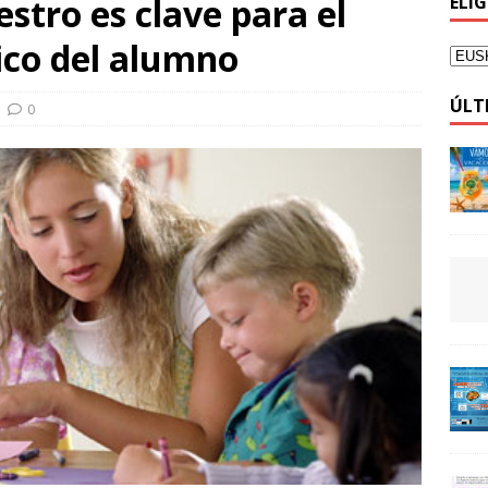
stro es clave para el
ELI
ico del alumno
ÚLT
0