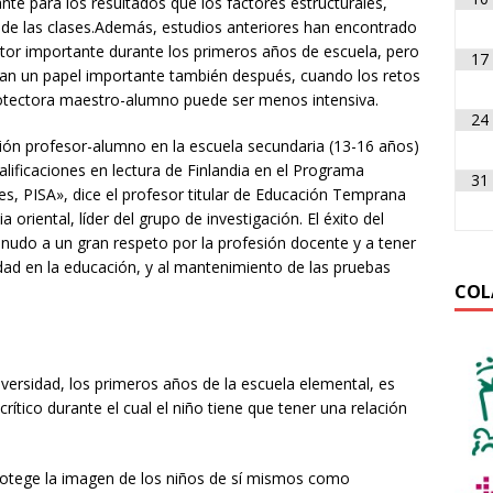
te para los resultados que los factores estructurales,
 de las clases.Además, estudios anteriores han encontrado
ctor importante durante los primeros años de escuela, pero
17
egan un papel importante también después, cuando los retos
otectora maestro-alumno puede ser menos intensiva.
24
ión profesor-alumno en la escuela secundaria (13-16 años)
alificaciones en lectura de Finlandia en el Programa
31
tes, PISA», dice el profesor titular de Educación Temprana
a oriental, líder del grupo de investigación. El éxito del
enudo a un gran respeto por la profesión docente y a tener
ldad en la educación, y al mantenimiento de las pruebas
COL
iversidad, los primeros años de la escuela elemental, es
crítico durante el cual el niño tiene que tener una relación
rotege la imagen de los niños de sí mismos como