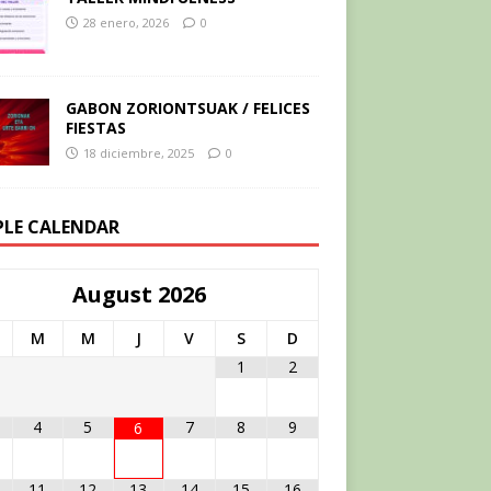
28 enero, 2026
0
GABON ZORIONTSUAK / FELICES
FIESTAS
18 diciembre, 2025
0
PLE CALENDAR
August
2026
M
M
J
V
S
D
1
2
4
5
7
8
9
6
11
12
13
14
15
16