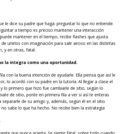
que le dice su padre que haga: preguntar lo que no entiende.
guntar a tiempo es preciso mantener una interacción
o puede mantener en el tiempo, recibe flashes que ajusta
e unirlos con imaginación para salir airoso en las distintas
, y en otras, fatal.
mno la integra como una oportunidad.
ila con la buena intención de ayudarle. Ella piensa que así le
r, lo acordó con su padre en la tutoría. Al llegar a clase el
a y lo primero que hizo fue cambiarle de sitio, según lo
ate de sitio, ponte en primera fila a ver si así te enteras
 separarle de su amigo y, además, según él en el sitio
 y no sabe lo que ha hecho. No recibe bien la estrategia
.
 siente que nunca acierta. Se siente fatal, sobre todo cuando