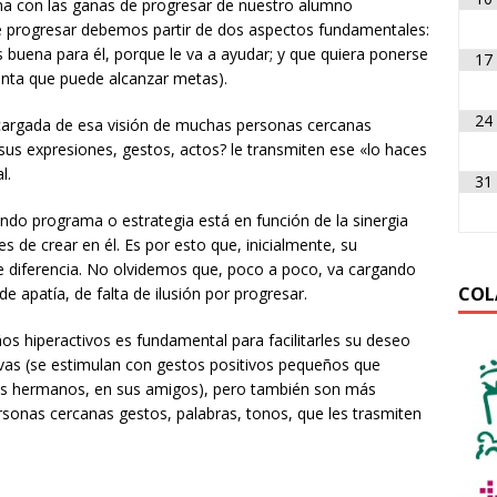
ha con las ganas de progresar de nuestro alumno
 de progresar debemos partir de dos aspectos fundamentales:
s buena para él, porque le va a ayudar; y que quiera ponerse
17
enta que puede alcanzar metas).
24
a cargada de esa visión de muchas personas cercanas
us expresiones, gestos, actos? le transmiten ese «lo haces
l.
31
do programa o estrategia está en función de la sinergia
 de crear en él. Es por esto que, inicialmente, su
e diferencia. No olvidemos que, poco a poco, va cargando
COL
e apatía, de falta de ilusión por progresar.
os hiperactivos es fundamental para facilitarles su deseo
vas (se estimulan con gestos positivos pequeños que
 sus hermanos, en sus amigos), pero también son más
rsonas cercanas gestos, palabras, tonos, que les trasmiten