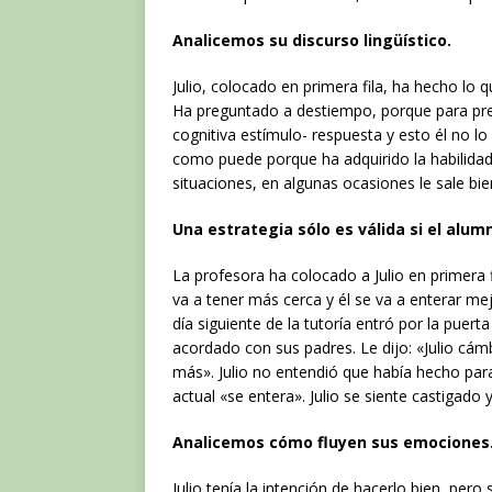
Analicemos su discurso lingüístico.
Julio, colocado en primera fila, ha hecho lo 
Ha preguntado a destiempo, porque para pre
cognitiva estímulo- respuesta y esto él no l
como puede porque ha adquirido la habilidad d
situaciones, en algunas ocasiones le sale bien
Una estrategia sólo es válida si el alu
La profesora ha colocado a Julio en primera f
va a tener más cerca y él se va a enterar mejo
día siguiente de la tutoría entró por la puert
acordado con sus padres. Le dijo: «Julio cámbi
más». Julio no entendió que había hecho para
actual «se entera». Julio se siente castigado
Analicemos cómo fluyen sus emociones
Julio tenía la intención de hacerlo bien, pero