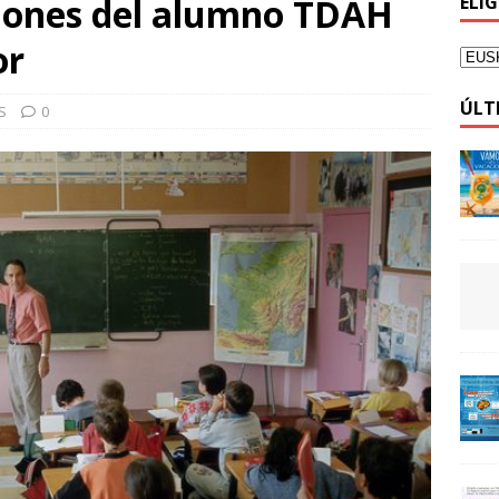
iones del alumno TDAH
ELI
or
ÚLT
S
0