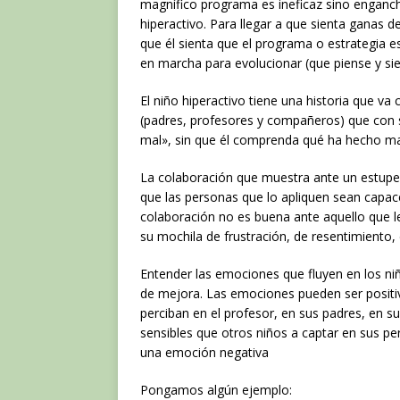
magnífico programa es ineficaz sino enganc
hiperactivo. Para llegar a que sienta ganas
que él sienta que el programa o estrategia e
en marcha para evolucionar (que piense y si
El niño hiperactivo tiene una historia que v
(padres, profesores y compañeros) que con s
mal», sin que él comprenda qué ha hecho ma
La colaboración que muestra ante un estupen
que las personas que lo apliquen sean capaces
colaboración no es buena ante aquello que l
su mochila de frustración, de resentimiento, d
Entender las emociones que fluyen en los niñ
de mejora. Las emociones pueden ser positi
perciban en el profesor, en sus padres, en
sensibles que otros niños a captar en sus pe
una emoción negativa
Pongamos algún ejemplo: