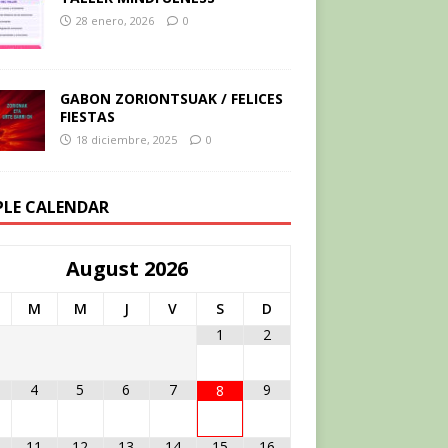
28 enero, 2026
0
GABON ZORIONTSUAK / FELICES
FIESTAS
18 diciembre, 2025
0
PLE CALENDAR
August
2026
M
M
J
V
S
D
1
2
4
5
6
7
9
8
11
12
13
14
15
16