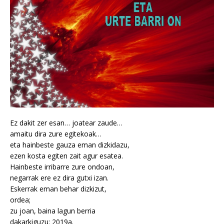
Ez dakit zer esan… joatear zaude…
amaitu dira zure egitekoak…
eta hainbeste gauza eman dizkidazu,
ezen kosta egiten zait agur esatea.
Hainbeste irribarre zure ondoan,
negarrak ere ez dira gutxi izan.
Eskerrak eman behar dizkizut,
ordea;
zu joan, baina lagun berria
dakarkiguzu: 2019a.