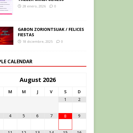
28 enero, 2026
0
GABON ZORIONTSUAK / FELICES
FIESTAS
18 diciembre, 2025
0
PLE CALENDAR
August
2026
M
M
J
V
S
D
1
2
4
5
6
7
9
8
11
12
13
14
15
16