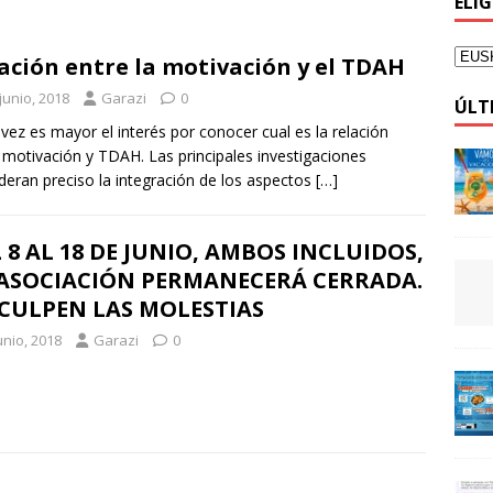
ELI
ación entre la motivación y el TDAH
junio, 2018
Garazi
0
ÚLT
vez es mayor el interés por conocer cual es la relación
 motivación y TDAH. Las principales investigaciones
deran preciso la integración de los aspectos
[…]
 8 AL 18 DE JUNIO, AMBOS INCLUIDOS,
 ASOCIACIÓN PERMANECERÁ CERRADA.
CULPEN LAS MOLESTIAS
unio, 2018
Garazi
0