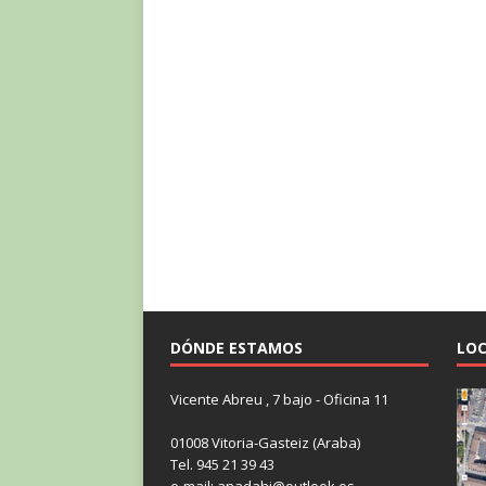
DÓNDE ESTAMOS
LOC
Vicente Abreu , 7 bajo - Oficina 11
01008 Vitoria-Gasteiz (Araba)
Tel. 945 21 39 43
e-mail: anadahi@outlook.es