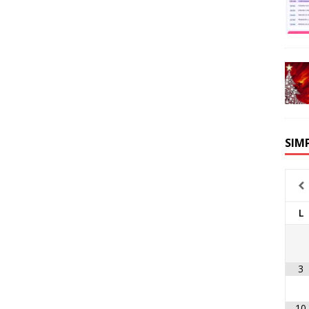
SIM
L
3
10